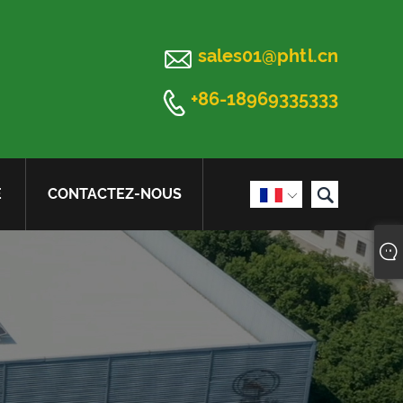

sales01@phtl.cn

+86-18969335333

E
CONTACTEZ-NOUS
