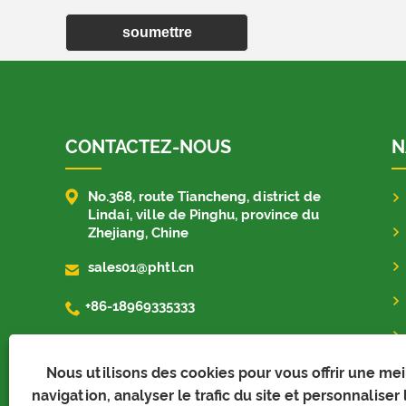
soumettre
CONTACTEZ-NOUS
N

No.368, route Tiancheng, district de
Lindai, ville de Pinghu, province du
Zhejiang, Chine

sales01@phtl.cn

+86-18969335333
+8619884366623
+8619884366623
Nous utilisons des cookies pour vous offrir une me
navigation, analyser le trafic du site et personnaliser