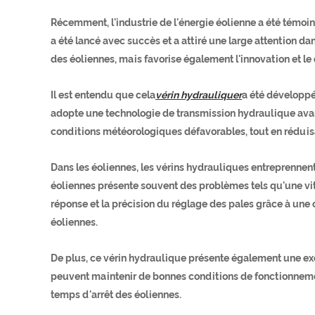
Récemment, l'industrie de l'énergie éolienne a été témo
a été lancé avec succès et a attiré une large attention d
des éoliennes, mais favorise également l'innovation et l
Il est entendu que cela
vérin hydraulique
r
a été développé
adopte une technologie de transmission hydraulique avan
conditions météorologiques défavorables, tout en réduisa
Dans les éoliennes, les vérins hydrauliques entreprennen
éoliennes présente souvent des problèmes tels qu'une vit
réponse et la précision du réglage des pales grâce à une c
éoliennes.
De plus, ce vérin hydraulique présente également une excel
peuvent maintenir de bonnes conditions de fonctionneme
temps d'arrêt des éoliennes.