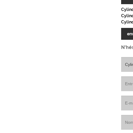
Cylin
Cylind
Cylin
en
N'hés