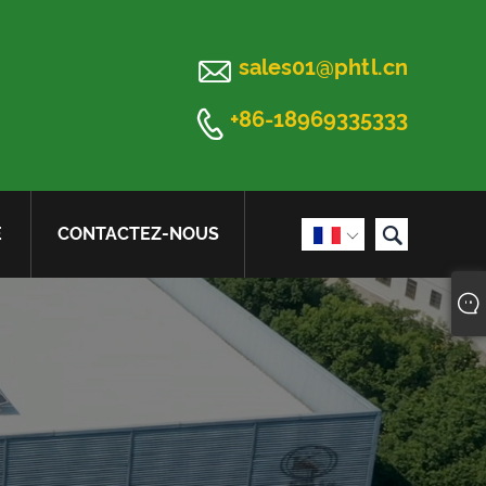

sales01@phtl.cn

+86-18969335333

E
CONTACTEZ-NOUS
