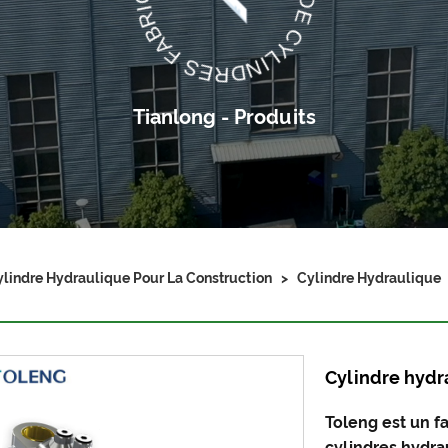
Tianlong - Produits
lindre Hydraulique Pour La Construction
>
Cylindre Hydraulique
Cylindre hydr
Toleng est un f
cylindres hydra