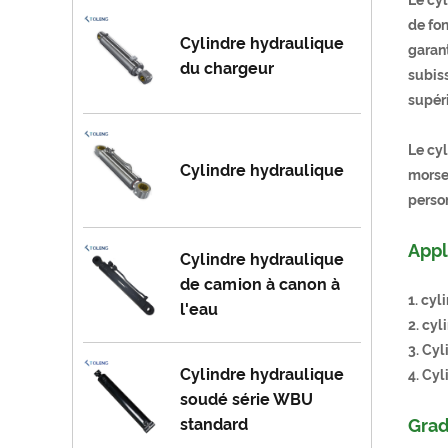
de fo
Cylindre hydraulique
garan
du chargeur
subiss
supér
Le cy
Cylindre hydraulique
morse 
perso
Appl
Cylindre hydraulique
de camion à canon à
1. cyl
l'eau
2. cyl
3. Cy
Cylindre hydraulique
4. Cyl
soudé série WBU
standard
Grad