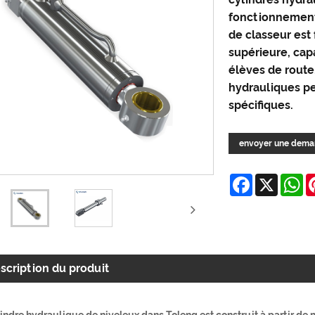
fonctionnement 
de classeur est 
supérieure, capa
élèves de route
hydrauliques p
spécifiques.
envoyer une dem
Facebook
X
W
scription du produit
lindre hydraulique de niveleux dans Toleng est construit à partir d