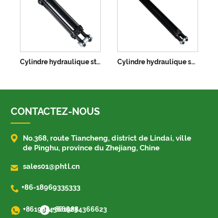
Cylindre hydraulique standard de la série TR TR
Cylindre hydraulique soudé standard de la série ACL
CONTACTEZ-NOUS

No.368, route Tiancheng, district de Lindai, ville
de Pinghu, province du Zhejiang, Chine

sales01@phtl.cn

+86-18969335333
+8619884366623
+8619884366623