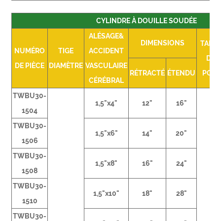
CYLINDRE À DOUILLE SOUDÉE
ALÉSAGE&
DIMENSIONS
TAILL
NUMÉRO
TIGE
ACCIDENT
DU
DE PIÈCE
DIAMÈTRE
VASCULAIRE
RÉTRACTÉ
ÉTENDU
PORT
CÉRÉBRAL
TWBU30-
1,5"x4"
12"
16"
1504
TWBU30-
1,5"x6"
14"
20"
1506
TWBU30-
1,5"x8"
16"
24"
1508
TWBU30-
1,5"x10"
18"
28"
1510
TWBU30-