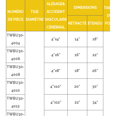
ALÉSAGE&
DIMENSIONS
TAILLE
NUMÉRO
TIGE
ACCIDENT
DU
DE PIÈCE
DIAMÈTRE
VASCULAIRE
RÉTRACTÉ
ÉTENDU
PORT
CÉRÉBRAL
TWBU30-
4"x4"
14"
18"
4004
TWBU30-
4"x6"
16"
22"
4006
TWBU30-
4"x8"
18"
26"
4008
TWBU30-
4"x10"
20"
30"
4010
TWBU30-
4"x12"
22"
34"
4012
TWBU30-