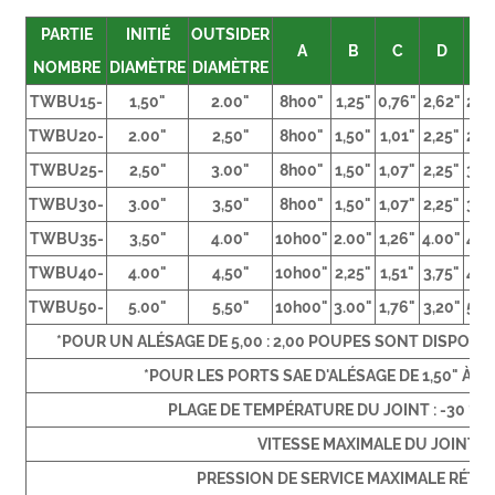
PARTIE
INITIÉ
OUTSIDER
A
B
C
D
E
NOMBRE
DIAMÈTRE
DIAMÈTRE
TWBU15-
1,50"
2.00"
8h00"
1,25"
0,76"
2,62"
2,2
TWBU20-
2.00"
2,50"
8h00"
1,50"
1,01"
2,25"
2,7
TWBU25-
2,50"
3.00"
8h00"
1,50"
1,07"
2,25"
3,2
TWBU30-
3.00"
3,50"
8h00"
1,50"
1,07"
2,25"
3,7
TWBU35-
3,50"
4.00"
10h00"
2.00"
1,26"
4.00"
4,2
TWBU40-
4.00"
4,50"
10h00"
2,25"
1,51"
3,75"
4,7
TWBU50-
5.00"
5,50"
10h00"
3.00"
1,76"
3,20"
5,7
*POUR UN ALÉSAGE DE 5,00 : 2,00 POUPES SONT DISPON
*POUR LES PORTS SAE D'ALÉSAGE DE 1,50" À 4
PLAGE DE TEMPÉRATURE DU JOINT : -30 ℃/+
VITESSE MAXIMALE DU JOINT : 
PRESSION DE SERVICE MAXIMALE RÉTRA