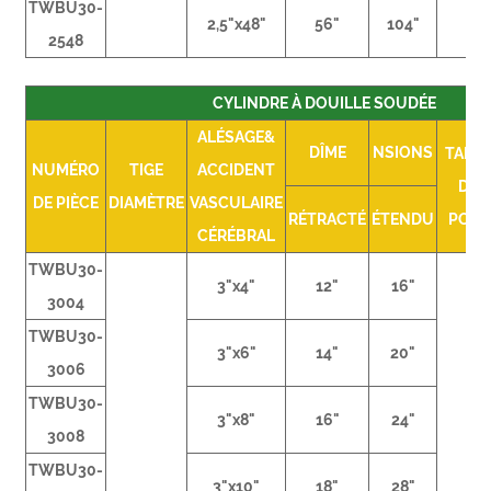
TWBU30-
2,5"x48"
56"
104"
2548
CYLINDRE À DOUILLE SOUDÉE
ALÉSAGE&
DÎME
NSIONS
TAILL
NUMÉRO
TIGE
ACCIDENT
DU
DE PIÈCE
DIAMÈTRE
VASCULAIRE
RÉTRACTÉ
ÉTENDU
PORT
CÉRÉBRAL
TWBU30-
3"x4"
12"
16"
3004
TWBU30-
3"x6"
14"
20"
3006
TWBU30-
3"x8"
16"
24"
3008
TWBU30-
3"x10"
18"
28"